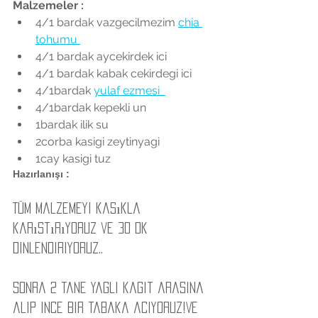
Malzemeler : 
4/1 bardak vazgecilmezim 
chia 
tohumu 
4/1 bardak aycekirdek ici  
4/1 bardak kabak cekirdegi ici  
4/1bardak 
yulaf ezmesi  
4/1bardak kepekli un   
1bardak ilik su  
2corba kasigi zeytinyagi  
1cay kasigi tuz  
Hazırlanışı : 
Tüm malzemeyi kasıkla 
karıstırıyoruz ve 30 dk 
dinlendiriyoruz..
Sonra 2 tane yagli kagit arasina 
alip ince bir tabaka aciyoruz!Ve 