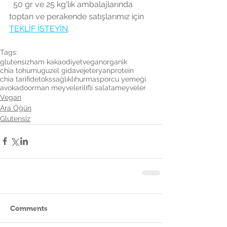
  50 gr ve 25 kg'lık ambalajlarında 
toptan ve perakende satışlarımız için 
TEKLİF İSTEYİN
.
Tags:
glutensiz
ham kakao
diyet
vegan
organik
chia tohumu
guzel gida
vejeteryan
protein
chia tarifi
detoks
sağlıklı
hurma
sporcu yemeği
avokado
orman meyveleri
lifli salata
meyveler
Vegan
Ara Öğün
Glutensiz
Comments