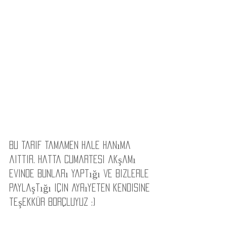
Bu tarif tamamen Hale hanıma 
aittir. Hatta cumartesi akşamı 
evinde bunları yaptığı ve bizlerle 
paylaştığı için ayrıyeten kendisine 
teşekkür borçluyuz :) 