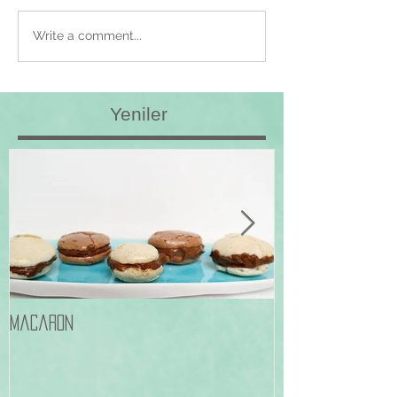
Write a comment...
Yeniler
Macaron
Frambuazli Pale