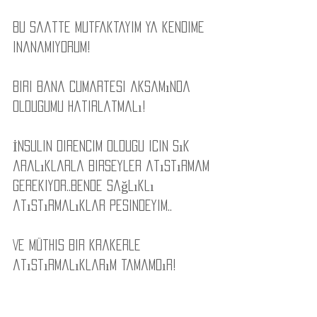
Bu saatte mutfaktayim ya kendime 
inanamiyorum!
Biri bana cumartesi aksamında 
oldugumu hatirlatmalı!
İnsulin direncim oldugu icin sık 
aralıklarla birseyler atıstırmam 
gerekiyor..Bende sağlıklı 
atıstırmalıklar pesindeyim..
Ve müthis bir krakerle 
atıstırmalıklarım tamamdır!