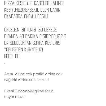
pizza kesiciyle kareler halinde 
kesiyoruz(hersekil olur canim 
okadarda önemli degil)
Önceden isitilmis 150 derece 
fırında 40 dakika pisiriyoruz,2-3 
dk soguduktan sonra kesilmis 
yerlerden kırıyoruz!   
Hepsi bu 
.  
Artısı: ✔Yine cok pratik! ✔Yine cok 
sağlıklı! ✔Yine cok lezzetli! 
Eksisi: Çoooookk güzel fazla 
dayanmaz :) 