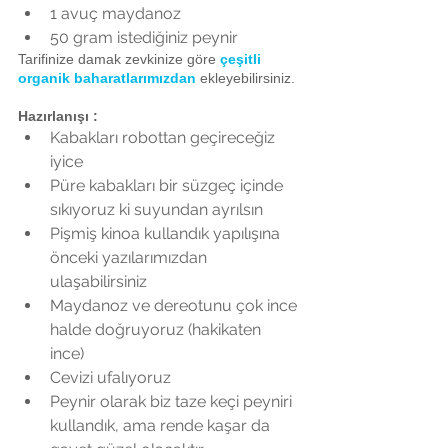
1 avuç maydanoz  
50 gram istediğiniz peynir 
Tarifinize damak zevkinize göre 
çeşitli 
organik baharatlarımızdan 
ekleyebilirsiniz.
Hazırlanışı : 
Kabakları robottan geçireceğiz 
iyice  
Püre kabakları bir süzgeç içinde 
sıkıyoruz ki suyundan ayrılsın  
Pişmiş kinoa kullandık yapılışına 
önceki yazılarımızdan 
ulaşabilirsiniz  
Maydanoz ve dereotunu çok ince 
halde doğruyoruz (hakikaten 
ince)  
Cevizi ufalıyoruz   
Peynir olarak biz taze keçi peyniri 
kullandık, ama rende kaşar da 