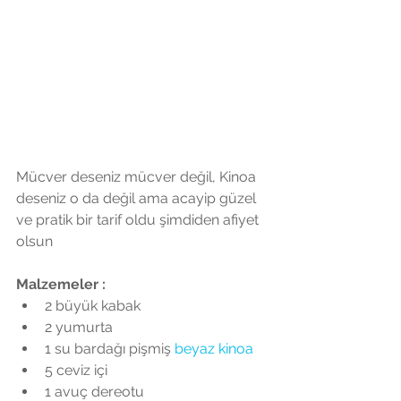
Mücver deseniz mücver değil, Kinoa 
deseniz o da değil ama acayip güzel 
ve pratik bir tarif oldu şimdiden afiyet 
olsun
Malzemeler : 
2 büyük kabak  
2 yumurta  
1 su bardağı pişmiş 
beyaz kinoa
5 ceviz içi  
1 avuç dereotu  