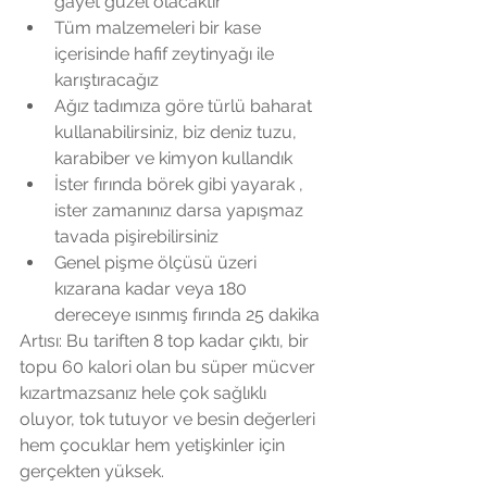
gayet güzel olacaktır  
Tüm malzemeleri bir kase 
içerisinde hafif zeytinyağı ile 
karıştıracağız  
Ağız tadımıza göre türlü baharat 
kullanabilirsiniz, biz deniz tuzu, 
karabiber ve kimyon kullandık  
İster fırında börek gibi yayarak , 
ister zamanınız darsa yapışmaz 
tavada pişirebilirsiniz  
Genel pişme ölçüsü üzeri 
kızarana kadar veya 180 
dereceye ısınmış fırında 25 dakika 
Artısı: Bu tariften 8 top kadar çıktı, bir 
topu 60 kalori olan bu süper mücver 
kızartmazsanız hele çok sağlıklı 
oluyor, tok tutuyor ve besin değerleri 
hem çocuklar hem yetişkinler için 
gerçekten yüksek.