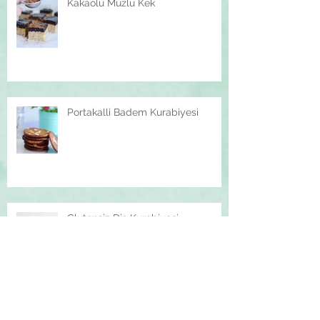
Kakaolu Muzlu Kek
Portakalli Badem Kurabiyesi
Glutensiz Dis Kurabiyesi
Kis Pudingi