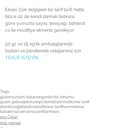
Eksisi: Çok değişken bir tarif tarif, hatta 
bizce siz de kendi damak tadınıza 
göre yumurta sayısı, tereyağı, baharat 
vs ile modifiye etmeniz gerekiyor.
50 gr ve 25 kg'lık ambalajlarında 
toptan ve perakende satışlarımız için 
TEKLİF İSTEYİN.
Tags:
glutensiz
ham kakao
organik
chia tohumu
guzel gida
vejeteryan
protein
atıştırmalık
chia tarifi
detoks
sağlıklı
kahvaltılık
kinoa tarifi
hurma
kinoa
kabak
mücver
ramazan
iftar
meze
Ara Öğün
Ana yemek