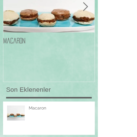
Macaron
Frambuazli Pale
Son Eklenenler
Macaron