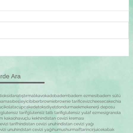
erde Ara
tioksidan
atıştırmalık
avokado
badem
badem ezmesi
badem sütü
maması
besleyici
biber
brownie
brownie tarifi
ceviz
cheesecake
chia
u
cikolata
cupcake
detoks
diyet
dondurma
ekmek
enerji deposu
z
glutensiz tarif
glutensiz tatlı tarifi
glutensiz yulaf ezmesi
granola
m kakao
havuçlu kek
hindistan cevizi kreması
vizi tarif
hindistan cevizi unu
hindistan cevizi yağı
vizi unu
hindstan cevizi yağı
humus
hurma
iftar
incir
juice
kabak