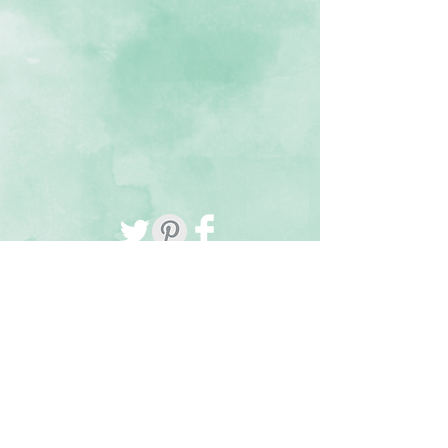
Tüm hakları saklıdır, Güzel Gıda bir Güzel Ada
Gıda markasıdır
www.guzelgida.com
' da tanıtılmakta olan
ürünlerin hiçbiri mevzuat gereğince
internetten satışı mümkün olmayan tıbbi
cihazlar veya ilaç niteliğinde değildir.
Sitede ilgili yasal mevzuat düzenlemeleri
gereğince gıda ürünleriyle ilgili endikasyon
veya hastalık adı belirtilerek sağlık beyanı
ve tanıtım yapılmamaktadır.