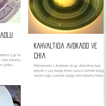
kaolu
Kahvaltida Avokado ve
Chia
badem) 5 gr ham
gr chia tohumu
m çorba...
Malzemeler 1 Avokado 30 gr ufalanmış keçi
peyniri 1 çay kaşığı limon suyu 2 yemek kaşığı
zeytin yağı 1 yemek kaşığı chia tohumu Nasıl...