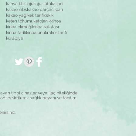
kahvaltılık
kaju
kaju sütü
kakao
kakao nibs
kakao parçacıkları
kakao yağı
kek tarifi
kekik
keten tohumu
ketojenik
kinoa
kinoa ekmeği
kinoa salatası
kinoa tarifi
kinoa unu
kraker tarifi
kurabiye
yan tıbbi cihazlar veya ilaç niteliğinde
adı belirtilerek sağlık beyanı ve tanıtım
ilirsiniz.