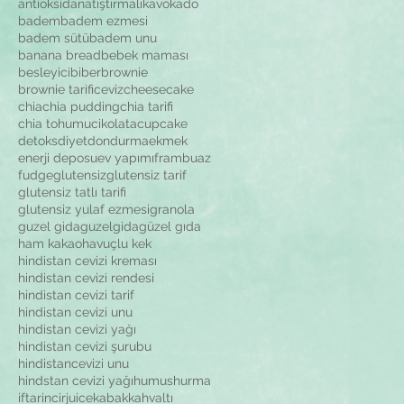
antioksidan
atıştırmalık
avokado
badem
badem ezmesi
badem sütü
badem unu
banana bread
bebek maması
besleyici
biber
brownie
brownie tarifi
ceviz
cheesecake
chia
chia pudding
chia tarifi
chia tohumu
cikolata
cupcake
detoks
diyet
dondurma
ekmek
enerji deposu
ev yapımı
frambuaz
fudge
glutensiz
glutensiz tarif
glutensiz tatlı tarifi
glutensiz yulaf ezmesi
granola
guzel gida
guzelgida
güzel gıda
ham kakao
havuçlu kek
hindistan cevizi kreması
hindistan cevizi rendesi
hindistan cevizi tarif
hindistan cevizi unu
hindistan cevizi yağı
hindistan cevizi şurubu
hindistancevizi unu
hindstan cevizi yağı
humus
hurma
iftar
incir
juice
kabak
kahvaltı