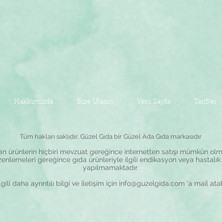
Hakkımızda
Bize Ulasin
Yeni Sayfa
Tarifler
Tüm hakları saklıdır, Güzel Gıda bir Güzel Ada Gıda markasıdır
lan ürünlerin hiçbiri mevzuat gereğince internetten satışı mümkün olma
zenlemeleri gereğince gıda ürünleriyle ilgili endikasyon veya hastalık 
yapılmamaktadır.
gili daha ayrıntılı bilgi ve iletişim için
info@guzelgida.com
'a mail atab