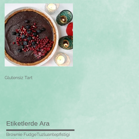
Glutensiz Tart
Etiketlerde Ara
Brownie Fudge
Tuzlu
antepfistigi