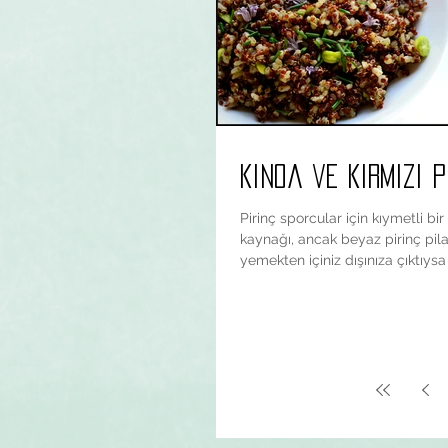
Kinoa ve Kirmizi P
Pirinç sporcular için kıymetli bi
kaynağı, ancak beyaz pirinç pila
yemekten içiniz dışınıza çıktıysa