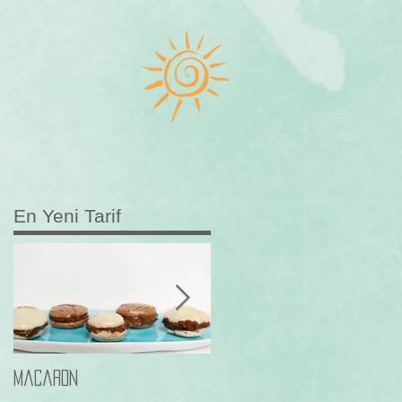
En Yeni Tarif
Macaron
Frambuazli Paleo Browni