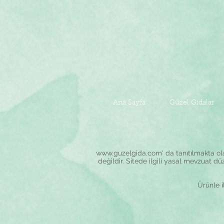
Ana Sayfa
Güzel Gıdalar
www.guzelgida.com
' da tanıtılmakta o
değildir. Sitede ilgili yasal mevzuat dü
Ürünle il