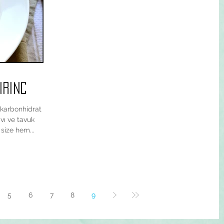
irinc
r karbonhidrat
vı ve tavuk
 size hem...
5
6
7
8
9