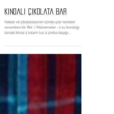
Kinoali Çikolata Bar
Kakao ve çikolatalarının içinde çıtır taneleri
sevenlere bir fikir :) Malzemeler : 2 su bardağı
karışık kinoa 1 tutam tuz 2 çorba kaşığı...