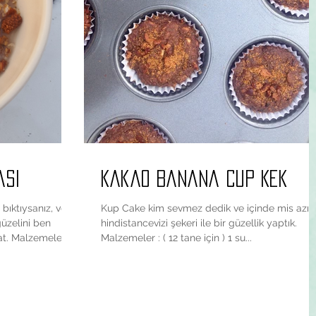
asi
Kakao Banana Cup Kek
bıktıysanız, ve
Kup Cake kim sevmez dedik ve içinde mis azıc
üzelini ben
hindistancevizi şekeri ile bir güzellik yaptık.
t. Malzemeler :...
Malzemeler : ( 12 tane için ) 1 su...