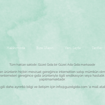
Hakkımızda
Bize Ulasin
Yeni Sayfa
Tarifler
Tüm hakları saklıdır, Güzel Gıda bir Güzel Ada Gıda markasıdır
lan ürünlerin hiçbiri mevzuat gereğince internetten satışı mümkün olma
zenlemeleri gereğince gıda ürünleriyle ilgili endikasyon veya hastalık 
yapılmamaktadır.
gili daha ayrıntılı bilgi ve iletişim için
info@guzelgida.com
'a mail atab