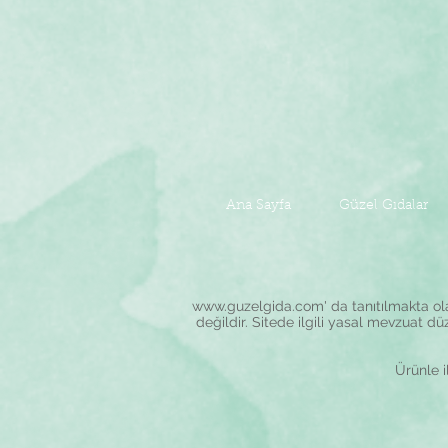
Ana Sayfa
Güzel Gıdalar
www.guzelgida.com
' da tanıtılmakta o
değildir. Sitede ilgili yasal mevzuat dü
Ürünle il