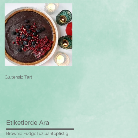
Glutensiz Tart
Etiketlerde Ara
Brownie Fudge
Tuzlu
antepfistigi