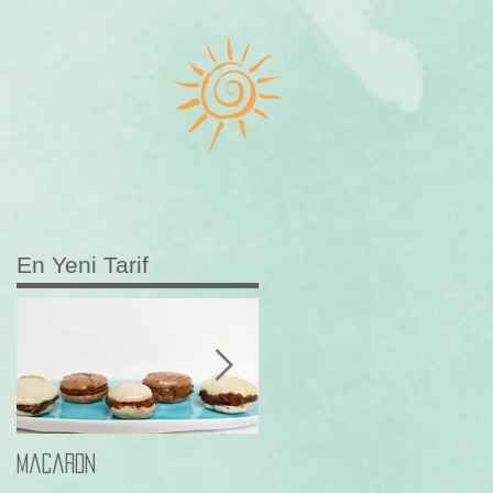
En Yeni Tarif
Macaron
Frambuazli Paleo Browni