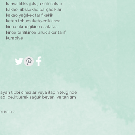
kahvaltılık
kaju
kaju sütü
kakao
kakao nibs
kakao parçacıkları
kakao yağı
kek tarifi
kekik
keten tohumu
ketojenik
kinoa
kinoa ekmeği
kinoa salatası
kinoa tarifi
kinoa unu
kraker tarifi
kurabiye
yan tıbbi cihazlar veya ilaç niteliğinde
adı belirtilerek sağlık beyanı ve tanıtım
ilirsiniz.