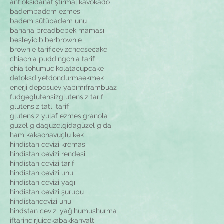
antioksidan
atıştırmalık
avokado
badem
badem ezmesi
badem sütü
badem unu
banana bread
bebek maması
besleyici
biber
brownie
brownie tarifi
ceviz
cheesecake
chia
chia pudding
chia tarifi
chia tohumu
cikolata
cupcake
detoks
diyet
dondurma
ekmek
enerji deposu
ev yapımı
frambuaz
fudge
glutensiz
glutensiz tarif
glutensiz tatlı tarifi
glutensiz yulaf ezmesi
granola
guzel gida
guzelgida
güzel gıda
ham kakao
havuçlu kek
hindistan cevizi kreması
hindistan cevizi rendesi
hindistan cevizi tarif
hindistan cevizi unu
hindistan cevizi yağı
hindistan cevizi şurubu
hindistancevizi unu
hindstan cevizi yağı
humus
hurma
iftar
incir
juice
kabak
kahvaltı