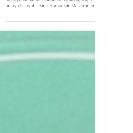
Bu tarifi 3 farklı etapta yapıyoruz : çok
fonksiyonlu hamur , taban ve reçel, reçel için
buraya tıklayabilirsiniz Hamur için Malzemeler :...