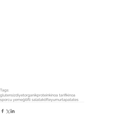
Tags:
glutensiz
diyet
organik
protein
kinoa tarifi
kinoa
sporcu yemeği
lifli salata
köfte
yumurta
patates