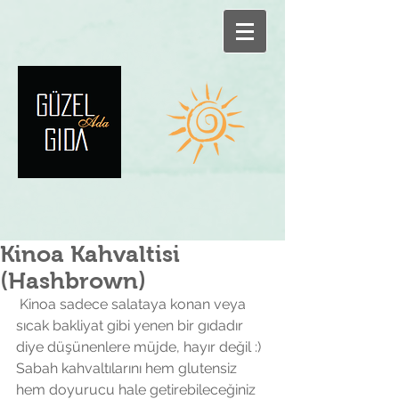
Kinoa Kahvaltisi
(Hashbrown)
 Kinoa sadece salataya konan veya 
sıcak bakliyat gibi yenen bir gıdadır 
diye düşünenlere müjde, hayır değil :) 
Sabah kahvaltılarını hem glutensiz 
hem doyurucu hale getirebileceğiniz 