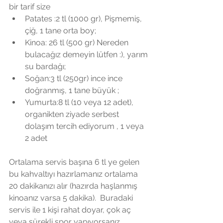
bir tarif size  
Patates :2 tl (1000 gr), Pişmemiş, 
çiğ, 1 tane orta boy;  
Kinoa: 26 tl (500 gr) Nereden 
bulacağız demeyin lütfen :), yarım 
su bardağı;  
Soğan:3 tl (250gr) ince ince 
doğranmış, 1 tane büyük ;  
Yumurta:8 tl (10 veya 12 adet), 
organikten ziyade serbest 
dolaşım tercih ediyorum , 1 veya 
2 adet  
Ortalama servis başına 6 tl ye gelen 
bu kahvaltıyı hazırlamanız ortalama 
20 dakikanızı alır (hazırda haşlanmış 
kinoanız varsa 5 dakika).  Buradaki 
servis ile 1 kişi rahat doyar, çok aç 
veya sürekli spor yapıyorsanız 