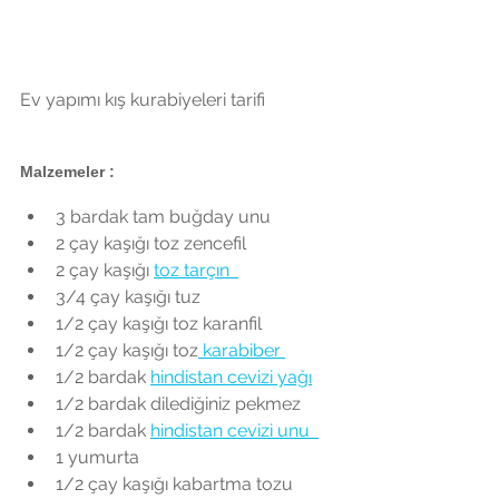
Ev yapımı kış kurabiyeleri tarifi
Malzemeler : 
3 bardak tam buğday unu  
2 çay kaşığı toz zencefil  
2 çay kaşığı 
toz tarçın  
3/4 çay kaşığı tuz  
1/2 çay kaşığı toz karanfil  
1/2 çay kaşığı toz
 karabiber 
1/2 bardak 
hindistan cevizi yağı
1/2 bardak dilediğiniz pekmez   
1/2 bardak 
hindistan cevizi unu  
1 yumurta  
1/2 çay kaşığı kabartma tozu  