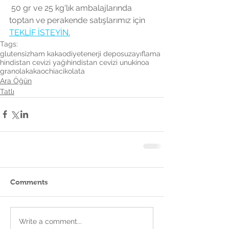
 50 gr ve 25 kg'lık ambalajlarında 
toptan ve perakende satışlarımız için 
TEKLİF İSTEYİN.
Tags:
glutensiz
ham kakao
diyet
enerji deposu
zayıflama
hindistan cevizi yağı
hindistan cevizi unu
kinoa
granola
kakao
chia
cikolata
Ara Öğün
Tatlı
Comments
Write a comment...