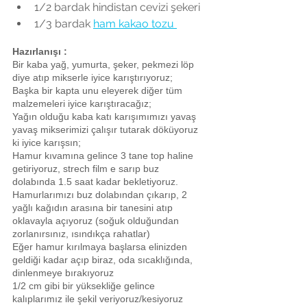
1/2 bardak hindistan cevizi şekeri  
1/3 bardak 
ham kakao tozu 
Hazırlanışı :   
Bir kaba yağ, yumurta, şeker, pekmezi löp 
diye atıp mikserle iyice karıştırıyoruz;
Başka bir kapta unu eleyerek diğer tüm 
malzemeleri iyice karıştıracağız;
Yağın olduğu kaba katı karışımımızı yavaş 
yavaş mikserimizi çalışır tutarak döküyoruz 
ki iyice karışsın;
Hamur kıvamına gelince 3 tane top haline 
getiriyoruz, strech film e sarıp buz 
dolabında 1.5 saat kadar bekletiyoruz.
Hamurlarımızı buz dolabından çıkarıp, 2 
yağlı kağıdın arasına bir tanesini atıp 
oklavayla açıyoruz (soğuk olduğundan 
zorlanırsınız, ısındıkça rahatlar)
Eğer hamur kırılmaya başlarsa elinizden 
geldiği kadar açıp biraz, oda sıcaklığında, 
dinlenmeye bırakıyoruz
1/2 cm gibi bir yüksekliğe gelince 
kalıplarımız ile şekil veriyoruz/kesiyoruz