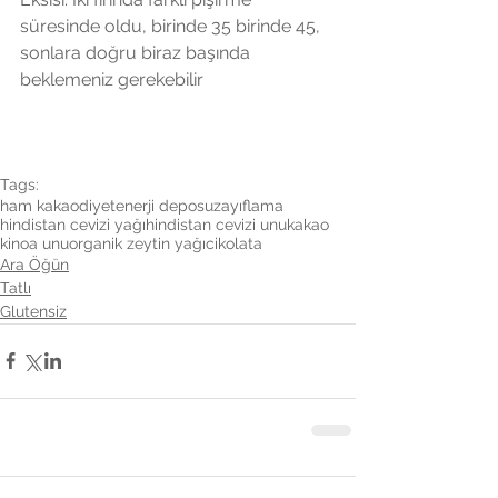
süresinde oldu, birinde 35 birinde 45, 
sonlara doğru biraz başında 
beklemeniz gerekebilir
Tags:
ham kakao
diyet
enerji deposu
zayıflama
hindistan cevizi yağı
hindistan cevizi unu
kakao
kinoa unu
organik zeytin yağı
cikolata
Ara Öğün
Tatlı
Glutensiz