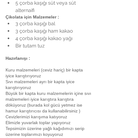
5 çorba kaşığı süt veya süt 
alternaifi 
Çikolata için Malzemeler : 
3 çorba kaşığı bal   
3 çorba kaşığı ham kakao  
4 çorba kaşığı kakao yağı  
Bir tutam tuz 
Hazırlanışı :   
Kuru malzemeleri (ceviz hariç) bir kapta 
iyice karıştırıyoruz
Sıvı malzemeleri ayrı bir kapta iyice 
karıştırıyoruz
Büyük bir kapta kuru malzemelerin içine sıvı 
malzemeleri iyice karıştıra karıştıra 
döküyoruz (burada kol gücü yetmez ise 
hamur karıştırıcısı da kullanabilirsiniz )
Cevizlerimizi karışıma katıyoruz
Elimizle yuvarlak toplar yapıyoruz
Tepsimizin üzerine yağlı kağıdımızı serip 
üzerine toplarımızı koyuyoruz