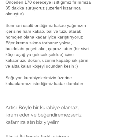
Önceden 170 dereceye ısıttığımız fırınımıza 
35 dakika sürüyoruz (üzerleri kızarınca 
olmuştur)
Benmari usulü erittiğimiz kakao yağımızın 
içerisine ham kakao, bal ve tuzu atarak 
homojen olana kadar iyice karıştırıyoruz
Eğer krema sıkma torbanız yoksa, 
buzdolabı poşeti alın, çapraz tutun (bir sivri 
köşe aşağıya gelecek şekilde) içine 
kakaonuzu dökün, üzerini kapatıp sıkıştırın 
ve altta kalan köşeyi ucundan kesin :)
Soğuyan kurabiyelerimizin üzerine 
kakaolarımızı istediğimiz kadar damlatın
Artısı: Böyle bir kurabiye olamaz, 
ikram eder ve beğendiremezseniz 
kafamıza atın biz yiyelim
Eksisi: İki fırında farklı pişirme 