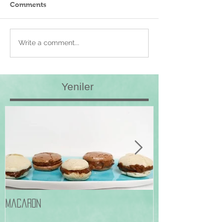
Comments
Write a comment...
Yeniler
Macaron
Frambuazli Pale