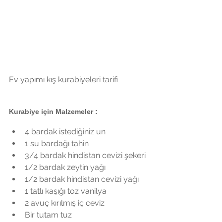
Ev yapımı kış kurabiyeleri tarifi
Kurabiye için Malzemeler : 
4 bardak istediğiniz un  
1 su bardağı tahin  
3/4 bardak hindistan cevizi şekeri  
1/2 bardak zeytin yağı  
1/2 bardak hindistan cevizi yağı  
1 tatlı kaşığı toz vanilya  
2 avuç kırılmış iç ceviz   
Bir tutam tuz  