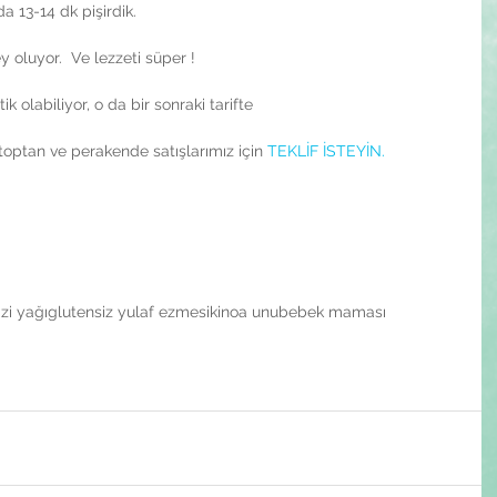
a 13-14 dk pişirdik.  
ey oluyor.  Ve lezzeti süper !
ik olabiliyor, o da bir sonraki tarifte 
toptan ve perakende satışlarımız için 
TEKLİF İSTEYİN.
zi yağı
glutensiz yulaf ezmesi
kinoa unu
bebek maması