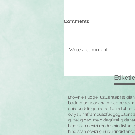
Comments
Write a comment...
Etiketl
Brownie Fudge
Tuzlu
antepfistigi
an
badem unu
banana bread
bebek 
chia pudding
chia tarifi
chia tohum
ev yapımı
frambuaz
fudge
glutensi
guzel gida
guzelgida
güzel gıda
ha
hindistan cevizi rendesi
hindistan ce
hindistan cevizi şurubu
hindistance