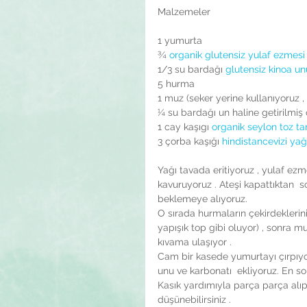
Malzemeler
1 yumurta
¾ 
organik glutensiz yulaf ezmesi
1/3 su bardağı 
glutensiz kinoa un
5 hurma
1 muz (seker yerine kullanıyoruz ,
¼ su bardağı un haline getirilmiş
1 cay kaşıgı 
organik seylon toz ta
3 çorba kaşığı 
hindistancevizi yağ
Yağı tavada eritiyoruz , yulaf ezm
kavuruyoruz . Ateşi kapattıktan  s
beklemeye alıyoruz.
O sırada hurmaların çekirdeklerini
yapışık top gibi oluyor) , sonra 
kıvama ulaşıyor .
Cam bir kasede yumurtayı çırpıyor
unu ve karbonatı  ekliyoruz. En so
Kasık yardımıyla parça parça alıp 
düşünebilirsiniz .