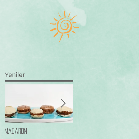
Yeniler
Macaron
Frambuazli Paleo Browni