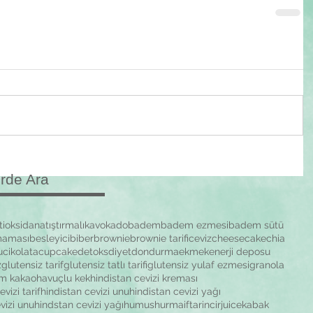
erde Ara
tioksidan
atıştırmalık
avokado
badem
badem ezmesi
badem sütü
maması
besleyici
biber
brownie
brownie tarifi
ceviz
cheesecake
chia
u
cikolata
cupcake
detoks
diyet
dondurma
ekmek
enerji deposu
z
glutensiz tarif
glutensiz tatlı tarifi
glutensiz yulaf ezmesi
granola
m kakao
havuçlu kek
hindistan cevizi kreması
vizi tarif
hindistan cevizi unu
hindistan cevizi yağı
vizi unu
hindstan cevizi yağı
humus
hurma
iftar
incir
juice
kabak