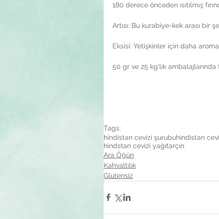
180 derece önceden ısıtılmış fırınd
Artısı: Bu kurabiye-kek arası bir ş
Eksisi: Yetişkinler için daha aromat
50 gr ve 25 kg'lık ambalajlarında 
Tags:
hindistan cevizi şurubu
hindistan cevi
hindstan cevizi yağı
tarçın
Ara Öğün
Kahvaltılık
Glutensiz