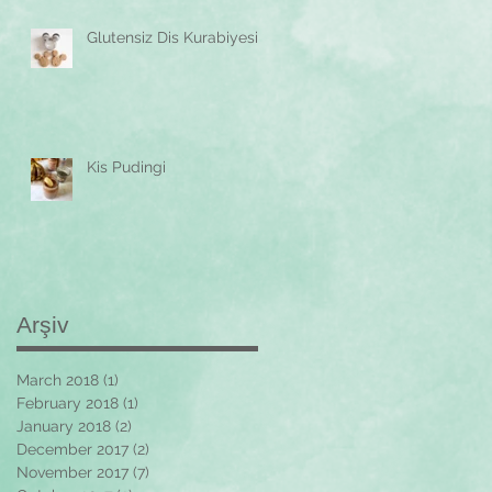
Glutensiz Dis Kurabiyesi
Kis Pudingi
Arşiv
March 2018
(1)
1 post
February 2018
(1)
1 post
January 2018
(2)
2 posts
December 2017
(2)
2 posts
November 2017
(7)
7 posts