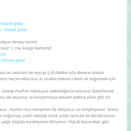
 (Güzel gıda)
u  (Güzel gıda)
 olgun olması lazım)
 ceviz ½ cay kaşıgı karbonat
rçın
ı (Güzel gıda)
esi ve cevizleri de koyup 5-8 dakika orta derece ateşte 
onra tarçını ekliyoruz ki sıcakla kokusu çıksın ve soğuması için 
 çıkarıp mutfak robotuyla olabildiğince eziyoruz (birbirlerine 
muzu da atıyoruz ve karıştırmaya devam edince püre gibi bir 
uz , hurma muz karışımını da ekliyoruz ve karıştırıyoruz. Sonra 
n soğumuş yulafı ekleyip kasık yada spatula ile karıştırıyoruz.  
yağlı kâğıda kurabiyeleri diziyoruz. Küçük kayacıklar gibi 