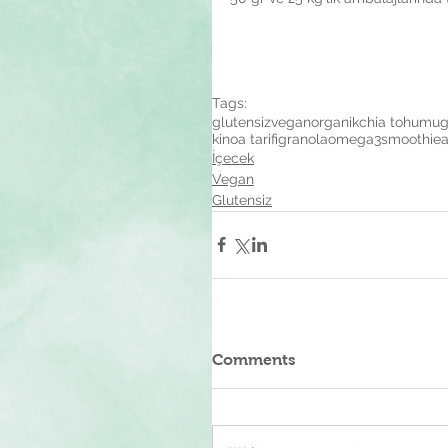
Tags:
glutensiz
vegan
organik
chia tohumu
g
kinoa tarifi
granola
omega3
smoothie
a
İçecek
Vegan
Glutensiz
Comments