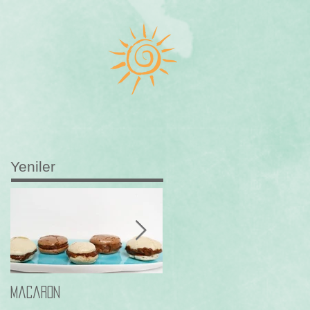
Yeniler
Macaron
Frambuazli Paleo Browni