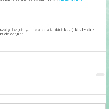
uzel gida
vejeteryan
protein
chia tarifi
detoks
sağlıklı
kahvaltılık
ntioksidan
juice