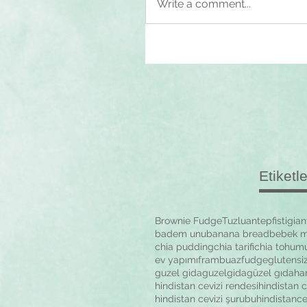
Write a comment...
Etiketl
Brownie Fudge
Tuzlu
antepfistigi
an
badem unu
banana bread
bebek 
chia pudding
chia tarifi
chia tohum
ev yapımı
frambuaz
fudge
glutensi
guzel gida
guzelgida
güzel gıda
ha
hindistan cevizi rendesi
hindistan ce
hindistan cevizi şurubu
hindistance