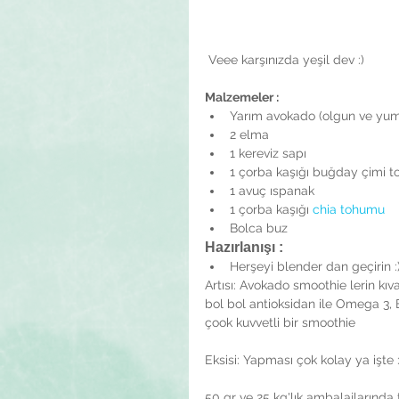
 Veee karşınızda yeşil dev :)
Malzemeler : 
Yarım avokado (olgun ve yum
2 elma  
1 kereviz sapı  
1 çorba kaşığı buğday çimi t
1 avuç ıspanak  
1 çorba kaşığı 
chia tohumu
Bolca buz 
Hazırlanışı : 
Herşeyi blender dan geçirin :)
Artısı: Avokado smoothie lerin kı
bol bol antioksidan ile Omega 3, E
çook kuvvetli bir smoothie
Eksisi: Yapması çok kolay ya işte :
50 gr ve 25 kg'lık ambalajlarında 