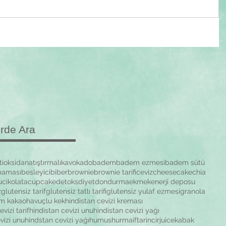
erde Ara
tioksidan
atıştırmalık
avokado
badem
badem ezmesi
badem sütü
maması
besleyici
biber
brownie
brownie tarifi
ceviz
cheesecake
chia
u
cikolata
cupcake
detoks
diyet
dondurma
ekmek
enerji deposu
z
glutensiz tarif
glutensiz tatlı tarifi
glutensiz yulaf ezmesi
granola
m kakao
havuçlu kek
hindistan cevizi kreması
vizi tarif
hindistan cevizi unu
hindistan cevizi yağı
vizi unu
hindstan cevizi yağı
humus
hurma
iftar
incir
juice
kabak