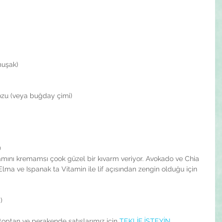
uşak)  
ozu (veya buğday çimi)  
   
vamını kremamsı çook güzel bir kıvarm veriyor. Avokado ve Chia 
lma ve Ispanak ta Vitamin ile lif açısından zengin olduğu için 
)
toptan ve perakende satışlarımız için 
TEKLİF İSTEYİN